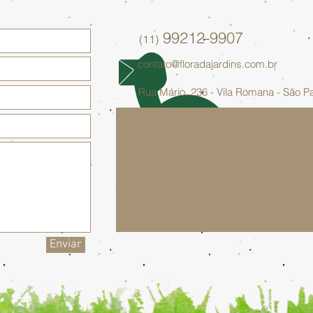
99212-9907
(11)
contato@floradajardins.com.br
Rua Mário, 236 - Vila Romana - São P
Enviar